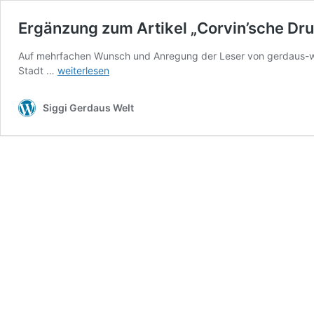
Ergänzung zum Artikel „Corvin’sche Dru
Auf mehrfachen Wunsch und Anregung der Leser von gerdaus-welt 
Ergänzung
Stadt …
weiterlesen
zum
Artikel
Siggi Gerdaus Welt
„Corvin’sche
Druckerei“