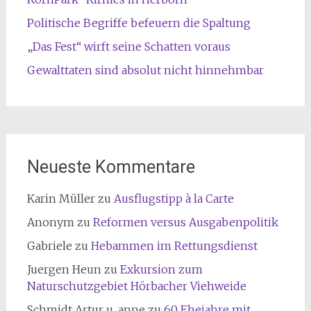
Politische Begriffe befeuern die Spaltung
„Das Fest“ wirft seine Schatten voraus
Gewalttaten sind absolut nicht hinnehmbar
Neueste Kommentare
Karin Müller
zu
Ausflugstipp à la Carte
Anonym
zu
Reformen versus Ausgabenpolitik
Gabriele
zu
Hebammen im Rettungsdienst
Juergen Heun
zu
Exkursion zum
Naturschutzgebiet Hörbacher Viehweide
Schmidt Artur u. anne
zu
60 Ehejahre mit