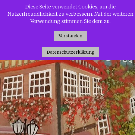
Zum
Diese Seite verwendet Cookies, um die
Siggi Gerdaus Welt
Inhalt
Nutzerfreundlichkeit zu verbessern. Mit der weiteren
springen
Verwendung stimmen Sie dem zu.
Verstanden
Datenschutzerklärung