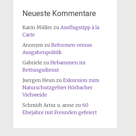
Neueste Kommentare
Karin Müller
zu
Ausflugstipp à la
Carte
Anonym
zu
Reformen versus
Ausgabenpolitik
Gabriele
zu
Hebammen im
Rettungsdienst
Juergen Heun
zu
Exkursion zum
Naturschutzgebiet Hörbacher
Viehweide
Schmidt Artur u. anne
zu
60
Ehejahre mit Freunden gefeiert