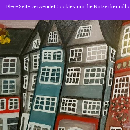
Zum
Siggi Gerdaus Welt
Diese Seite verwendet Cookies, um die Nutzerfreundl
Inhalt
springen