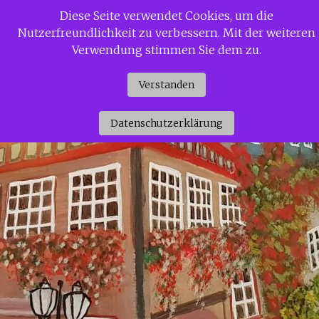
Zum
Diese Seite verwendet Cookies, um die
Siggi Gerdaus Welt
Inhalt
Nutzerfreundlichkeit zu verbessern. Mit der weiteren
springen
Verwendung stimmen Sie dem zu.
Verstanden
Datenschutzerklärung