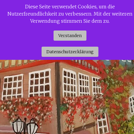
Zum
Diese Seite verwendet Cookies, um die
Siggi Gerdaus Welt
Inhalt
Nutzerfreundlichkeit zu verbessern. Mit der weiteren
springen
Verwendung stimmen Sie dem zu.
Verstanden
Datenschutzerklärung