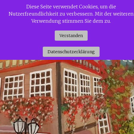
Zum
Diese Seite verwendet Cookies, um die
Siggi Gerdaus Welt
Inhalt
Nutzerfreundlichkeit zu verbessern. Mit der weiteren
springen
Verwendung stimmen Sie dem zu.
Verstanden
Datenschutzerklärung