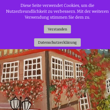
Zum
Diese Seite verwendet Cookies, um die
Siggi Gerdaus Welt
Inhalt
Nutzerfreundlichkeit zu verbessern. Mit der weiteren
springen
Verwendung stimmen Sie dem zu.
Verstanden
Datenschutzerklärung