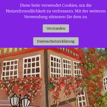
Zum
Diese Seite verwendet Cookies, um die
Siggi Gerdaus Welt
Inhalt
Nutzerfreundlichkeit zu verbessern. Mit der weiteren
springen
Verwendung stimmen Sie dem zu.
Verstanden
Datenschutzerklärung