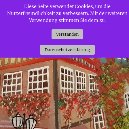
Zum
Diese Seite verwendet Cookies, um die
Siggi Gerdaus Welt
Inhalt
Nutzerfreundlichkeit zu verbessern. Mit der weiteren
springen
Verwendung stimmen Sie dem zu.
Verstanden
Datenschutzerklärung