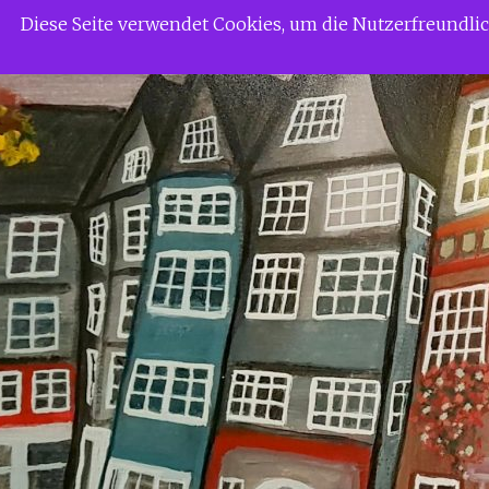
Zum
Siggi Gerdaus Welt
Diese Seite verwendet Cookies, um die Nutzerfreundl
Inhalt
springen