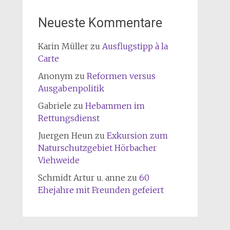
Neueste Kommentare
Karin Müller
zu
Ausflugstipp à la
Carte
Anonym
zu
Reformen versus
Ausgabenpolitik
Gabriele
zu
Hebammen im
Rettungsdienst
Juergen Heun
zu
Exkursion zum
Naturschutzgebiet Hörbacher
Viehweide
Schmidt Artur u. anne
zu
60
Ehejahre mit Freunden gefeiert