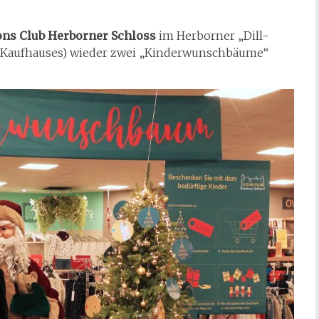
ons Club Herborner Schloss
im Herborner „Dill-
es Kaufhauses) wieder zwei „Kinderwunschbäume“