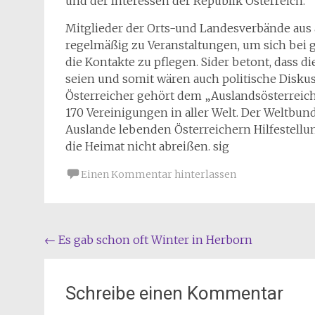
und der Interessen der Republik Österreich.
Mitglieder der Orts-und Landesverbände aus a
regelmäßig zu Veranstaltungen, um sich bei
die Kontakte zu pflegen. Sider betont, dass 
seien und somit wären auch politische Disku
Österreicher gehört dem „Auslandsösterreic
170 Vereinigungen in aller Welt. Der Weltbun
Auslande lebenden Österreichern Hilfestellu
die Heimat nicht abreißen. sig
Einen Kommentar hinterlassen
Beitragsnavigation
←
Es gab schon oft Winter in Herborn
Schreibe einen Kommentar