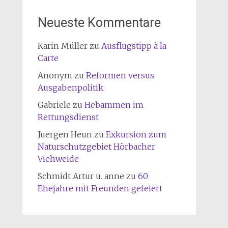
Neueste Kommentare
Karin Müller
zu
Ausflugstipp à la
Carte
Anonym
zu
Reformen versus
Ausgabenpolitik
Gabriele
zu
Hebammen im
Rettungsdienst
Juergen Heun
zu
Exkursion zum
Naturschutzgebiet Hörbacher
Viehweide
Schmidt Artur u. anne
zu
60
Ehejahre mit Freunden gefeiert