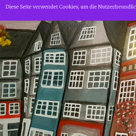
Zum
Siggi Gerdaus Welt
Diese Seite verwendet Cookies, um die Nutzerfreundl
Inhalt
springen