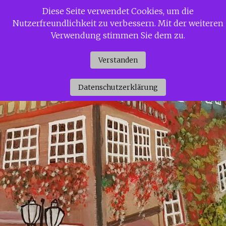
Zum
Diese Seite verwendet Cookies, um die
Siggi Gerdaus Welt
Inhalt
Nutzerfreundlichkeit zu verbessern. Mit der weiteren
springen
Verwendung stimmen Sie dem zu.
Verstanden
Datenschutzerklärung