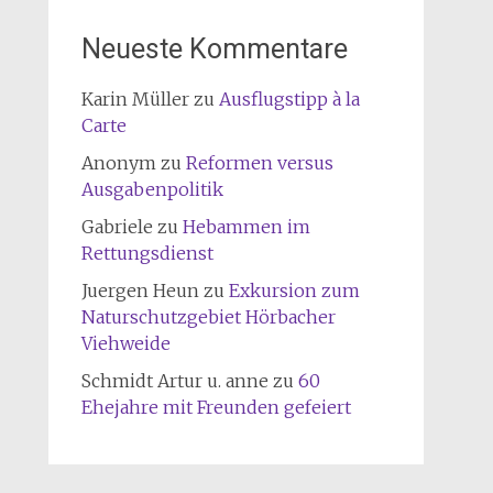
Neueste Kommentare
Karin Müller
zu
Ausflugstipp à la
Carte
Anonym
zu
Reformen versus
Ausgabenpolitik
Gabriele
zu
Hebammen im
Rettungsdienst
Juergen Heun
zu
Exkursion zum
Naturschutzgebiet Hörbacher
Viehweide
Schmidt Artur u. anne
zu
60
Ehejahre mit Freunden gefeiert