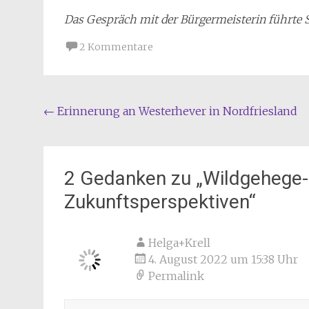
Das Gespräch mit der Bürgermeisterin führte S
2 Kommentare
Beitragsnavigation
←
Erinnerung an Westerhever in Nordfriesland
2 Gedanken zu „
Wildgehege-
Zukunftsperspektiven
“
Helga+Krell
4. August 2022 um 15:38 Uhr
Permalink