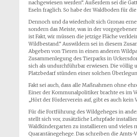
nachgewiesen werden“. Außerdem sei die Gatt
Eseln fraglich. So habe der Waldboden für di
Dennoch und da wiederholt sich Gronau erneu
sondern das Meiste, was in der vorgegebenen 
ist Fakt, wir müssen die jetzige Fläche verkl
Wildbestand.“ Auswildern sei in diesem Zus
Abgeben von Tieren in einen anderen Wildpar
Zusammenlegung des Tierparks in Uckersdorf
sich als undurchführbar erwiesen. Die völlig
Platzbedarf stünden einer solchen Überlegu
Fakt sei auch, dass alle Maßnahmen ohne ehr
Einer der Kommunalpolitiker brachte es im V
„Hört der Förderverein auf, gibt es auch kei
Für die Fortführung des Wildgeheges in andere
stellt sich vor, zusätzliche Lehrpfade installi
Waldkindergarten zu installieren und vieles m
Quarantänegehege. Das schreiben die Amts-Vet