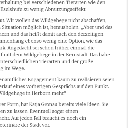
erhaltung bei verschiedenen Tierarten wie den
e Eselshufe zu wenig Abnutzungseffekt.
t. Wir wollen das Wildgehege nicht abschaffen,
Situation möglich ist, herausholen. „Aber und das
einern und das heißt damit auch den derzeitigen
ammenhang ebenso wenig eine Option, wie das
k. Angedacht sei schon früher einmal, die
 mit dem Wildgehege in der Kernstadt. Das habe
 unterschiedlichen Tierarten und der große
ng im Wege.
enamtliches Engagement kaum zu realisieren seien.
erlauf eines vorherigen Gesprächs auf den Punkt:
n Wildgehege in Herborn mehr.“
r Form, hat Katja Gronau bereits viele Ideen. Sie
eren zu lassen. Eventuell sogar einen
ehr. Auf jeden Fall braucht es noch ein
erinäre der Stadt vor.