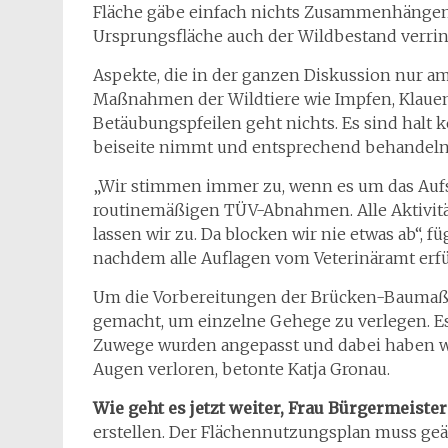
Fläche gäbe einfach nichts Zusammenhängend
Ursprungsfläche auch der Wildbestand verring
Aspekte, die in der ganzen Diskussion nur a
Maßnahmen der Wildtiere wie Impfen, Klaue
Betäubungspfeilen geht nichts. Es sind halt
beiseite nimmt und entsprechend behandeln k
„Wir stimmen immer zu, wenn es um das Aufst
routinemäßigen TÜV-Abnahmen. Alle Aktivitä
lassen wir zu. Da blocken wir nie etwas ab“, 
nachdem alle Auflagen vom Veterinäramt erfü
Um die Vorbereitungen der Brücken-Baumaß
gemacht, um einzelne Gehege zu verlegen. Es
Zuwege wurden angepasst und dabei haben wi
Augen verloren, betonte Katja Gronau.
Wie geht es jetzt weiter, Frau Bürgermeister
erstellen. Der Flächennutzungsplan muss ge