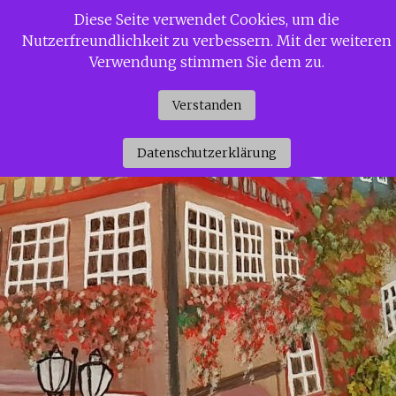
Zum
Diese Seite verwendet Cookies, um die
Siggi Gerdaus Welt
Inhalt
Nutzerfreundlichkeit zu verbessern. Mit der weiteren
springen
Verwendung stimmen Sie dem zu.
Verstanden
Datenschutzerklärung