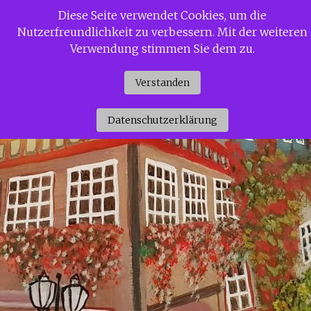
Zum
Diese Seite verwendet Cookies, um die
Siggi Gerdaus Welt
Inhalt
Nutzerfreundlichkeit zu verbessern. Mit der weiteren
springen
Verwendung stimmen Sie dem zu.
Verstanden
Datenschutzerklärung