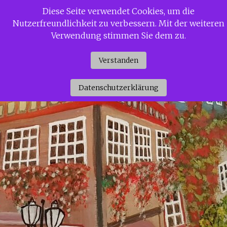
Zum
Diese Seite verwendet Cookies, um die
Siggi Gerdaus Welt
Inhalt
Nutzerfreundlichkeit zu verbessern. Mit der weiteren
springen
Verwendung stimmen Sie dem zu.
Verstanden
Datenschutzerklärung