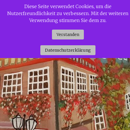
Zum
Diese Seite verwendet Cookies, um die
Siggi Gerdaus Welt
Inhalt
Nutzerfreundlichkeit zu verbessern. Mit der weiteren
springen
Verwendung stimmen Sie dem zu.
Verstanden
Datenschutzerklärung