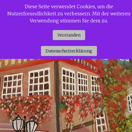
Zum
Diese Seite verwendet Cookies, um die
Siggi Gerdaus Welt
Inhalt
Nutzerfreundlichkeit zu verbessern. Mit der weiteren
springen
Verwendung stimmen Sie dem zu.
Verstanden
Datenschutzerklärung