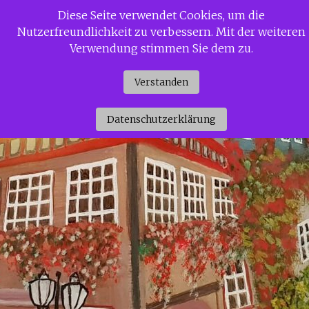
Zum
Diese Seite verwendet Cookies, um die
Siggi Gerdaus Welt
Inhalt
Nutzerfreundlichkeit zu verbessern. Mit der weiteren
springen
Verwendung stimmen Sie dem zu.
Verstanden
Datenschutzerklärung