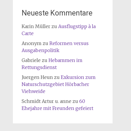
Neueste Kommentare
Karin Müller
zu
Ausflugstipp à la
Carte
Anonym
zu
Reformen versus
Ausgabenpolitik
Gabriele
zu
Hebammen im
Rettungsdienst
Juergen Heun
zu
Exkursion zum
Naturschutzgebiet Hörbacher
Viehweide
Schmidt Artur u. anne
zu
60
Ehejahre mit Freunden gefeiert