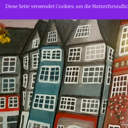
Zum
Siggi Gerdaus Welt
Diese Seite verwendet Cookies, um die Nutzerfreundl
Inhalt
springen