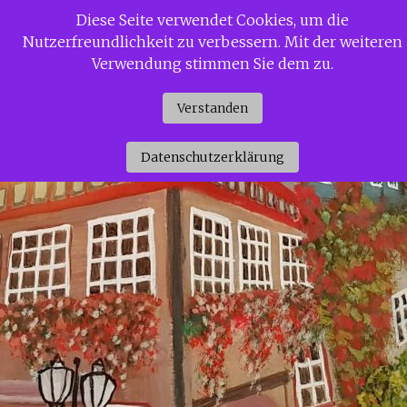
Zum
Diese Seite verwendet Cookies, um die
Siggi Gerdaus Welt
Inhalt
Nutzerfreundlichkeit zu verbessern. Mit der weiteren
springen
Verwendung stimmen Sie dem zu.
Verstanden
Datenschutzerklärung