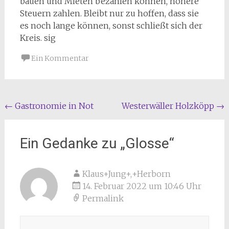
bauen und Mieten bezahlen können, höhere
Steuern zahlen. Bleibt nur zu hoffen, dass sie
es noch lange können, sonst schließt sich der
Kreis. sig
Ein Kommentar
Beitragsnavigation
←
Gastronomie in Not
Westerwäller Holzköpp
→
Ein Gedanke zu „
Glosse
“
Klaus+Jung+,+Herborn
14. Februar 2022 um 10:46 Uhr
Permalink