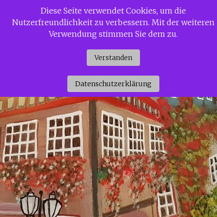
Zum
Diese Seite verwendet Cookies, um die
Siggi Gerdaus Welt
Inhalt
Nutzerfreundlichkeit zu verbessern. Mit der weiteren
springen
Verwendung stimmen Sie dem zu.
Verstanden
Datenschutzerklärung