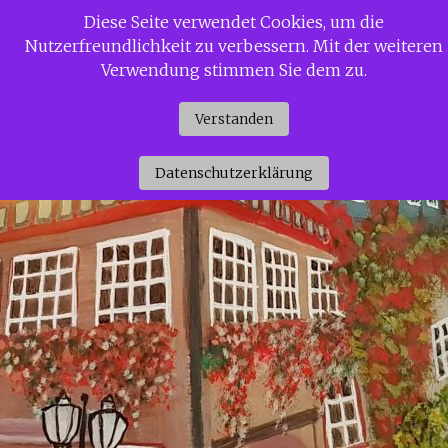
Zum
Diese Seite verwendet Cookies, um die
Siggi Gerdaus Welt
Inhalt
Nutzerfreundlichkeit zu verbessern. Mit der weiteren
springen
Verwendung stimmen Sie dem zu.
Verstanden
Datenschutzerklärung