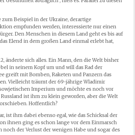
 Gesundheit abträglich“, hieß es. Parallel zu diesen
 zum Beispiel in der Ukraine, derartige
aktion empfunden werden, interessierte nur einen
ürger. Den Menschen in diesem Land geht es bis auf
das Elend in dem großen Land einmal erlebt hat,
, änderte sich alles. Ein Mann, den die Welt bisher
Hebel in seinem Kopf um und will das Rad der
ee greift mit Bomben, Raketen und Panzern das
n. Vielleicht träumt der 69-jährige Wladimir
sowjetischen Imperium und möchte es noch vor
Russland ist ihm zu klein geworden, aber die Welt
orschieben. Hoffentlich?
r, ist ihm dabei ebenso egal, wie das Schicksal der
on ihnen ging es schon lange vor dem Einmarsch
ch noch der Verlust der wenigen Habe und sogar des