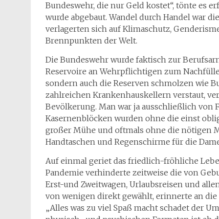
Bundeswehr, die nur Geld kostet“, tönte es e
wurde abgebaut. Wandel durch Handel war die
verlagerten sich auf Klimaschutz, Genderism
Brennpunkten der Welt.
Die Bundeswehr wurde faktisch zur Berufsarm
Reservoire an Wehrpflichtigen zum Nachfülle
sondern auch die Reserven schmolzen wie Butt
zahlreichen Krankenhauskellern verstaut, ve
Bevölkerung. Man war ja ausschließlich vo
Kasernenblöcken wurden ohne die einst obli
großer Mühe und oftmals ohne die nötigen Mi
Handtaschen und Regenschirme für die Dame
Auf einmal geriet das friedlich-fröhliche Le
Pandemie verhinderte zeitweise die von Gebu
Erst-und Zweitwagen, Urlaubsreisen und alle
von wenigen direkt gewählt, erinnerte an die
„Alles was zu viel Spaß macht schadet der Um