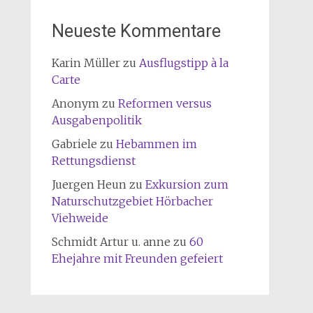
Neueste Kommentare
Karin Müller
zu
Ausflugstipp à la
Carte
Anonym
zu
Reformen versus
Ausgabenpolitik
Gabriele
zu
Hebammen im
Rettungsdienst
Juergen Heun
zu
Exkursion zum
Naturschutzgebiet Hörbacher
Viehweide
Schmidt Artur u. anne
zu
60
Ehejahre mit Freunden gefeiert