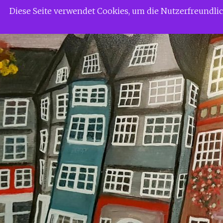
Zum
Siggi Gerdaus Welt
Diese Seite verwendet Cookies, um die Nutzerfreundl
Inhalt
springen