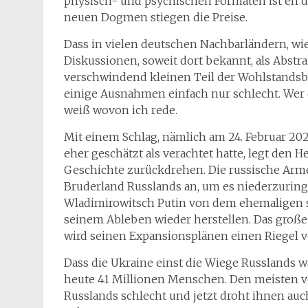
physisch- und psychischen Formaten ist eh der
neuen Dogmen stiegen die Preise.
Dass in vielen deutschen Nachbarländern, wie
Diskussionen, soweit dort bekannt, als Abstr
verschwindend kleinen Teil der Wohlstandsb
einige Ausnahmen einfach nur schlecht. Wer 
weiß wovon ich rede.
Mit einem Schlag, nämlich am 24. Februar 2022
eher geschätzt als verachtet hatte, legt den 
Geschichte zurückdrehen. Die russische Arm
Bruderland Russlands an, um es niederzuringe
Wladimirowitsch Putin von dem ehemaligen 
seinem Ableben wieder herstellen. Das große 
wird seinen Expansionsplänen einen Riegel v
Dass die Ukraine einst die Wiege Russlands wa
heute 41 Millionen Menschen. Den meisten v
Russlands schlecht und jetzt droht ihnen au