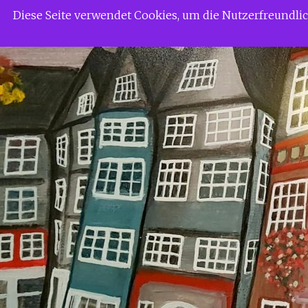
Zum
Siggi Gerdaus Welt
Diese Seite verwendet Cookies, um die Nutzerfreundl
Inhalt
springen