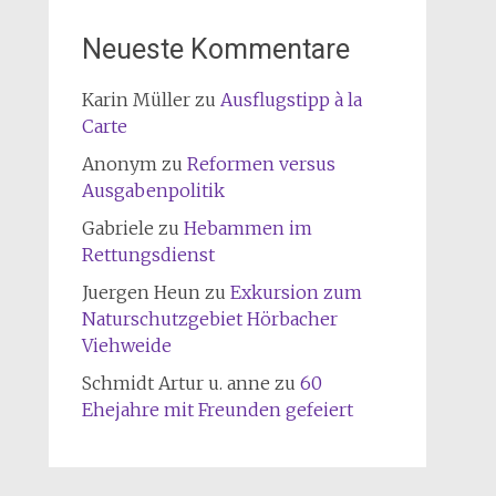
Neueste Kommentare
Karin Müller
zu
Ausflugstipp à la
Carte
Anonym
zu
Reformen versus
Ausgabenpolitik
Gabriele
zu
Hebammen im
Rettungsdienst
Juergen Heun
zu
Exkursion zum
Naturschutzgebiet Hörbacher
Viehweide
Schmidt Artur u. anne
zu
60
Ehejahre mit Freunden gefeiert