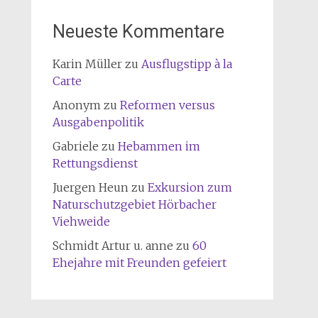
Neueste Kommentare
Karin Müller
zu
Ausflugstipp à la
Carte
Anonym
zu
Reformen versus
Ausgabenpolitik
Gabriele
zu
Hebammen im
Rettungsdienst
Juergen Heun
zu
Exkursion zum
Naturschutzgebiet Hörbacher
Viehweide
Schmidt Artur u. anne
zu
60
Ehejahre mit Freunden gefeiert