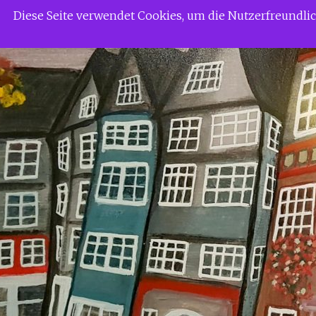
Zum
Siggi Gerdaus Welt
Diese Seite verwendet Cookies, um die Nutzerfreundl
Inhalt
springen