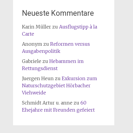
Neueste Kommentare
Karin Müller
zu
Ausflugstipp à la
Carte
Anonym
zu
Reformen versus
Ausgabenpolitik
Gabriele
zu
Hebammen im
Rettungsdienst
Juergen Heun
zu
Exkursion zum
Naturschutzgebiet Hörbacher
Viehweide
Schmidt Artur u. anne
zu
60
Ehejahre mit Freunden gefeiert