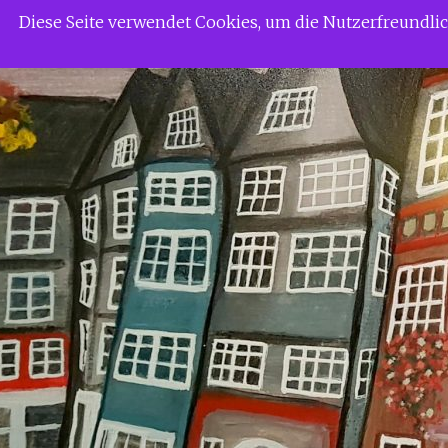
Zum
Siggi Gerdaus Welt
Diese Seite verwendet Cookies, um die Nutzerfreundl
Inhalt
springen