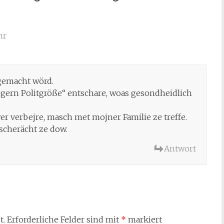
hr
 gemacht wörd.
ern Politgröße“ entschare, woas gesondheidlich
 verbejre, masch met mojner Familie ze treffe.
cherächt ze dow.
Antwort
t.
Erforderliche Felder sind mit
*
markiert