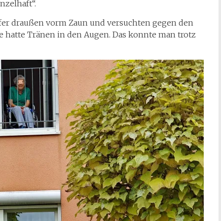
nzelhaft“.
iefer draußen vorm Zaun und versuchten gegen den
 hatte Tränen in den Augen. Das konnte man trotz