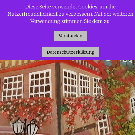
Zum
Diese Seite verwendet Cookies, um die
Siggi Gerdaus Welt
Inhalt
Nutzerfreundlichkeit zu verbessern. Mit der weiteren
springen
Verwendung stimmen Sie dem zu.
Verstanden
Datenschutzerklärung