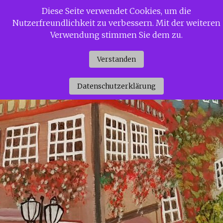
Zum
Diese Seite verwendet Cookies, um die
Siggi Gerdaus Welt
Inhalt
Nutzerfreundlichkeit zu verbessern. Mit der weiteren
springen
Verwendung stimmen Sie dem zu.
Verstanden
Datenschutzerklärung