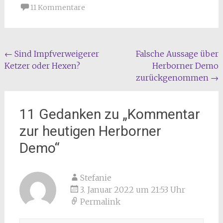
11 Kommentare
Beitragsnavigation
←
Sind Impfverweigerer
Falsche Aussage über
Ketzer oder Hexen?
Herborner Demo
zurückgenommen
→
11 Gedanken zu „
Kommentar
zur heutigen Herborner
Demo
“
Stefanie
3. Januar 2022 um 21:53 Uhr
Permalink