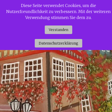
Zum
Diese Seite verwendet Cookies, um die
Siggi Gerdaus Welt
Inhalt
Nutzerfreundlichkeit zu verbessern. Mit der weiteren
springen
Verwendung stimmen Sie dem zu.
Verstanden
Datenschutzerklärung