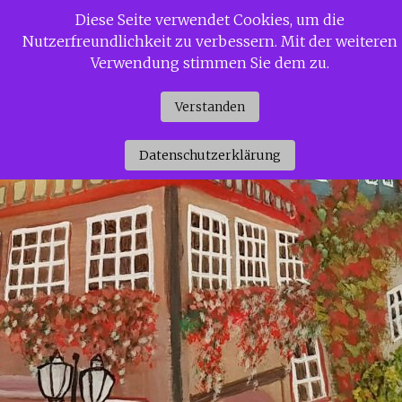
Zum
Diese Seite verwendet Cookies, um die
Siggi Gerdaus Welt
Inhalt
Nutzerfreundlichkeit zu verbessern. Mit der weiteren
springen
Verwendung stimmen Sie dem zu.
Verstanden
Datenschutzerklärung