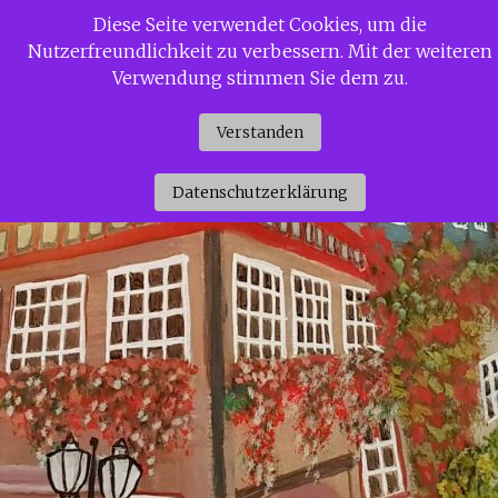
Zum
Diese Seite verwendet Cookies, um die
Siggi Gerdaus Welt
Inhalt
Nutzerfreundlichkeit zu verbessern. Mit der weiteren
springen
Verwendung stimmen Sie dem zu.
Verstanden
Datenschutzerklärung