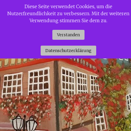
Zum
Diese Seite verwendet Cookies, um die
Siggi Gerdaus Welt
Inhalt
Nutzerfreundlichkeit zu verbessern. Mit der weiteren
springen
Verwendung stimmen Sie dem zu.
Verstanden
Datenschutzerklärung