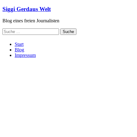
Zum
Siggi Gerdaus Welt
Inhalt
springen
Blog eines freien Journalisten
Suche
nach:
Start
Blog
Impressum