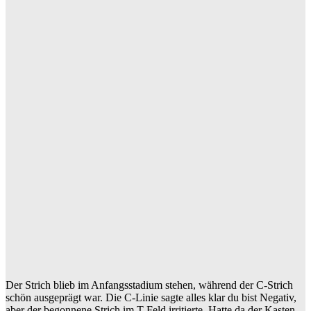
Der Strich blieb im Anfangsstadium stehen, während der C-Strich
schön ausgeprägt war. Die C-Linie sagte alles klar du bist Negativ,
aber der begonnene Strich im T-Feld irritierte. Hatte da der Kasten