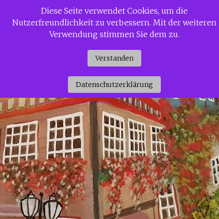
Zum
Diese Seite verwendet Cookies, um die
Siggi Gerdaus Welt
Inhalt
Nutzerfreundlichkeit zu verbessern. Mit der weiteren
springen
Verwendung stimmen Sie dem zu.
Verstanden
Datenschutzerklärung