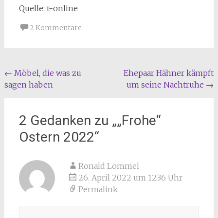
Quelle: t-online
2 Kommentare
Beitragsnavigation
←
Möbel, die was zu
Ehepaar Hähner kämpft
sagen haben
um seine Nachtruhe
→
2 Gedanken zu „
„Frohe“
Ostern 2022
“
Ronald Lommel
26. April 2022 um 12:36 Uhr
Permalink