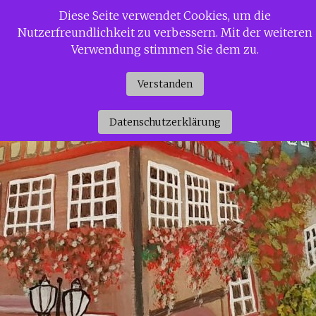
Zum
Diese Seite verwendet Cookies, um die
Siggi Gerdaus Welt
Inhalt
Nutzerfreundlichkeit zu verbessern. Mit der weiteren
springen
Verwendung stimmen Sie dem zu.
Verstanden
Datenschutzerklärung