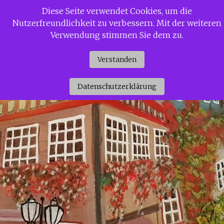
Zum
Diese Seite verwendet Cookies, um die
Siggi Gerdaus Welt
Inhalt
Nutzerfreundlichkeit zu verbessern. Mit der weiteren
springen
Verwendung stimmen Sie dem zu.
Verstanden
Datenschutzerklärung