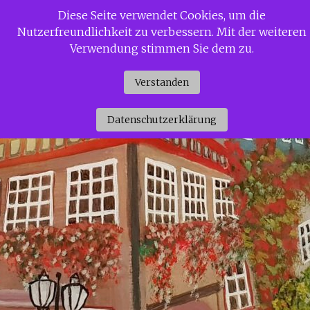
Zum
Diese Seite verwendet Cookies, um die
Siggi Gerdaus Welt
Inhalt
Nutzerfreundlichkeit zu verbessern. Mit der weiteren
springen
Verwendung stimmen Sie dem zu.
Verstanden
Datenschutzerklärung