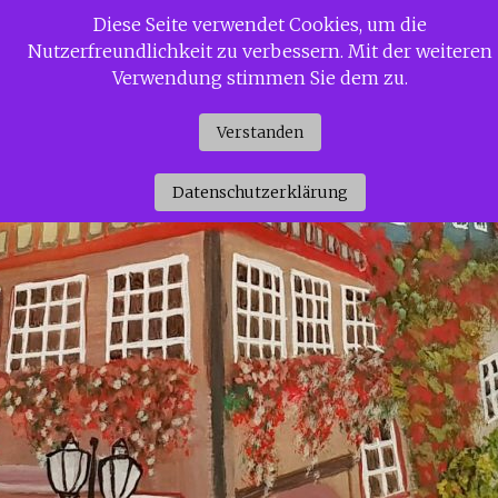
Zum
Diese Seite verwendet Cookies, um die
Siggi Gerdaus Welt
Inhalt
Nutzerfreundlichkeit zu verbessern. Mit der weiteren
springen
Verwendung stimmen Sie dem zu.
Verstanden
Datenschutzerklärung