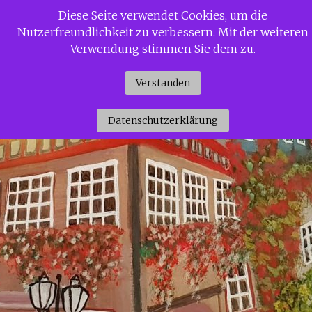
Zum
Diese Seite verwendet Cookies, um die
Siggi Gerdaus Welt
Inhalt
Nutzerfreundlichkeit zu verbessern. Mit der weiteren
springen
Verwendung stimmen Sie dem zu.
Verstanden
Datenschutzerklärung