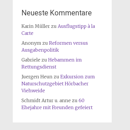
Neueste Kommentare
Karin Müller
zu
Ausflugstipp à la
Carte
Anonym
zu
Reformen versus
Ausgabenpolitik
Gabriele
zu
Hebammen im
Rettungsdienst
Juergen Heun
zu
Exkursion zum
Naturschutzgebiet Hörbacher
Viehweide
Schmidt Artur u. anne
zu
60
Ehejahre mit Freunden gefeiert