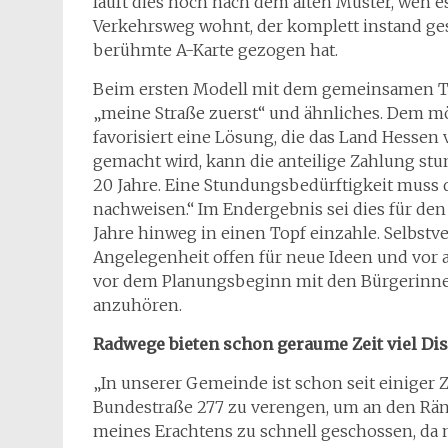
läuft dies noch nach dem alten Muster, wen es 
Verkehrsweg wohnt, der komplett instand ges
berühmte A-Karte gezogen hat.
Beim ersten Modell mit dem gemeinsamen To
„meine Straße zuerst“ und ähnliches. Dem mö
favorisiert eine Lösung, die das Land Hessen
gemacht wird, kann die anteilige Zahlung stu
20 Jahre. Eine Stundungsbedürftigkeit muss
nachweisen.“ Im Endergebnis sei dies für den
Jahre hinweg in einen Topf einzahle. Selbstve
Angelegenheit offen für neue Ideen und vor a
vor dem Planungsbeginn mit den Bürgerinn
anzuhören.
Radwege bieten schon geraume Zeit viel D
„In unserer Gemeinde ist schon seit einiger 
Bundestraße 277 zu verengen, um an den Ränd
meines Erachtens zu schnell geschossen, da 