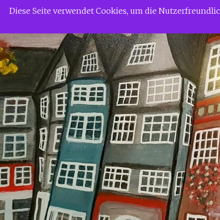
Zum
Siggi Gerdaus Welt
Diese Seite verwendet Cookies, um die Nutzerfreundl
Inhalt
springen