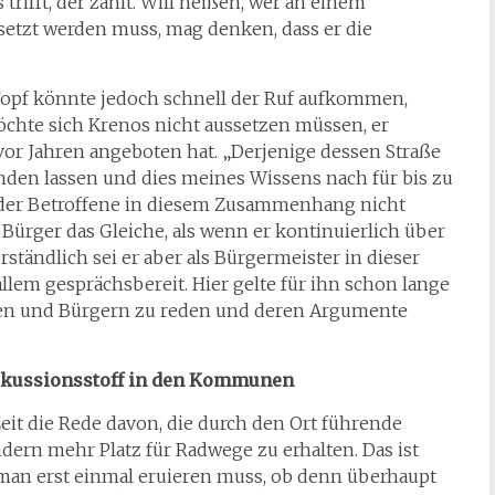
trifft, der zahlt. Will heißen, wer an einem
etzt werden muss, mag denken, dass er die
pf könnte jedoch schnell der Ruf aufkommen,
chte sich Krenos nicht aussetzen müssen, er
 vor Jahren angeboten hat. „Derjenige dessen Straße
nden lassen und dies meines Wissens nach für bis zu
 der Betroffene in diesem Zusammenhang nicht
 Bürger das Gleiche, als wenn er kontinuierlich über
rständlich sei er aber als Bürgermeister in dieser
llem gesprächsbereit. Hier gelte für ihn schon lange
en und Bürgern zu reden und deren Argumente
iskussionsstoff in den Kommunen
Zeit die Rede davon, die durch den Ort führende
ern mehr Platz für Radwege zu erhalten. Das ist
man erst einmal eruieren muss, ob denn überhaupt