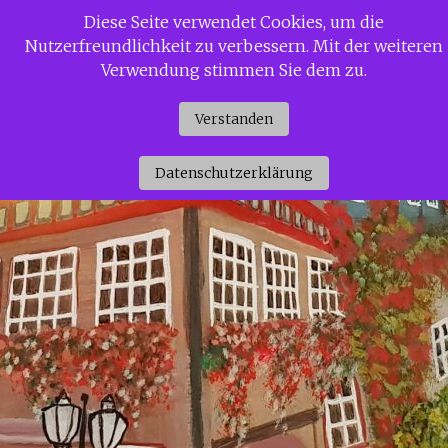
Zum
Diese Seite verwendet Cookies, um die
Siggi Gerdaus Welt
Inhalt
Nutzerfreundlichkeit zu verbessern. Mit der weiteren
springen
Verwendung stimmen Sie dem zu.
Verstanden
Datenschutzerklärung