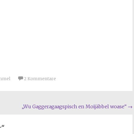
ommel
2 Kommentare
„Wu Gaggeragaagspisch en Moijäbbel woase“
→
r
“