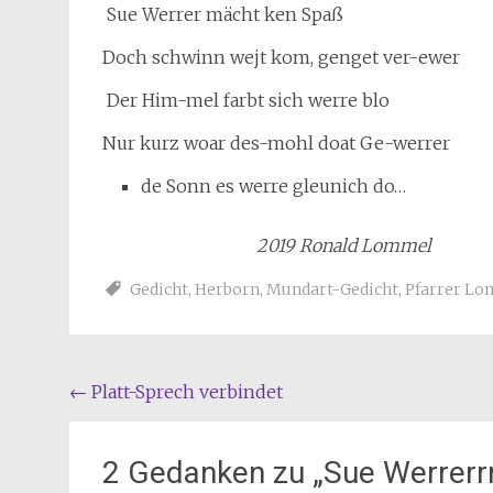
Sue Werrer mächt ken Spaß
Doch schwinn wejt kom, genget ver-ewer
Der Him-mel farbt sich werre blo
Nur kurz woar des-mohl doat Ge-werrer
de Sonn es werre gleunich do…
2019 Ronald Lommel
Gedicht
,
Herborn
,
Mundart-Gedicht
,
Pfarrer L
Beitragsnavigation
←
Platt-Sprech verbindet
2 Gedanken zu „
Sue Werrerr