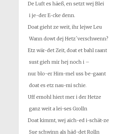
De Luft es häeß, en setzt wej Blei
i je-der E-cke denn.
Doat gieht ze weit, ihr lejwe Leu
Wann dowt dej Hetz`verschwenn?
Etz wär-det Zeit, doat et bahl raant
sust gieh mir hej noch i –
nur blo-er Him-mel uss be-gaant
doat es etz nau-mi schie.
Uff emohl hiert mer i der Hetze
ganz weit a lei-ses Grolln
Doat kimmt, wej aich-ed i-schät-ze
Sue schwinn als häd-det Rolln