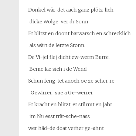
Donkel wär-det aach ganz plötz-lich
dicke Wolge ver dr Sonn
Et blitzt en doont barwarsch en schrecklich
als wärt de letzte Stonn.
De Vi-jel flej dicht ew-werm Burre,
Beme läe sich i de Wend
Schun feng-tet anoch oe ze scher-re
Gewirrer, sue a Ge-werrer
Et kracht en blitzt, et stürmt en jaht
im Nu esst trät-sche-nass
wer häd-de doat verher ge-ahnt