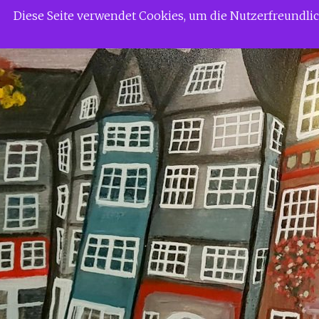
Zum
Siggi Gerdaus Welt
Diese Seite verwendet Cookies, um die Nutzerfreundl
Inhalt
springen