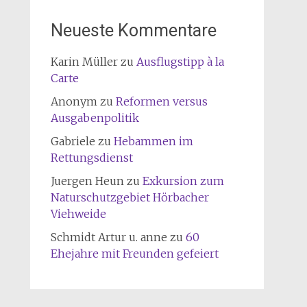
Neueste Kommentare
Karin Müller
zu
Ausflugstipp à la
Carte
Anonym
zu
Reformen versus
Ausgabenpolitik
Gabriele
zu
Hebammen im
Rettungsdienst
Juergen Heun
zu
Exkursion zum
Naturschutzgebiet Hörbacher
Viehweide
Schmidt Artur u. anne
zu
60
Ehejahre mit Freunden gefeiert