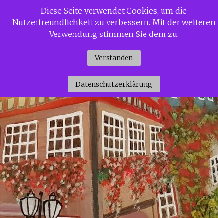
Zum
Diese Seite verwendet Cookies, um die
Siggi Gerdaus Welt
Inhalt
Nutzerfreundlichkeit zu verbessern. Mit der weiteren
springen
Verwendung stimmen Sie dem zu.
Verstanden
Datenschutzerklärung