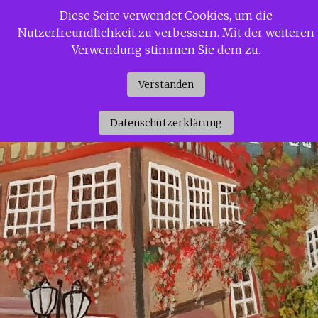
Zum
Diese Seite verwendet Cookies, um die
Siggi Gerdaus Welt
Inhalt
Nutzerfreundlichkeit zu verbessern. Mit der weiteren
springen
Verwendung stimmen Sie dem zu.
Verstanden
Datenschutzerklärung