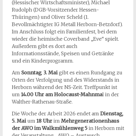
(Hessischer Wirtschaftsminister), Michael
Rudolph (DGB-Vorsitzender Hessen-
Thüringen) und Oliver Scheld (1.
Bevollmächtigter IG Metall Herborn-Betzdorf).
Im Anschluss folgt ein Familienfest, bei dem
wieder die heimische Coverband „Eve“ spielt.
Außerdem gibt es dort auch
Informationsstände, Speisen und Getränke
und ein Kinderprogramm.
Am
Sonntag
,
3. Mai
gibt es einen Rundgang zu
Orten der Verfolgung und des Widerstands in
Herborn während der NS-Zeit. Treffpunkt ist
um
14.00 Uhr am Holocaust-Mahnma
l in der
Walther-Rathenau-Straße.
Die Woche der Arbeit 2026 endet am
Dienstag,
5. Mai
um
18 Uhr
im
Mehrgenerationenhaus
der AWO im Walkmühlenweg 5
in Herborn mit
der Veranstaltung „AWO – Austausch.