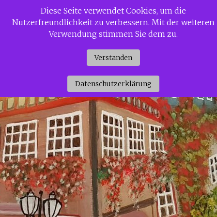
Zum
Diese Seite verwendet Cookies, um die
Siggi Gerdaus Welt
Inhalt
Nutzerfreundlichkeit zu verbessern. Mit der weiteren
springen
Verwendung stimmen Sie dem zu.
Verstanden
Datenschutzerklärung