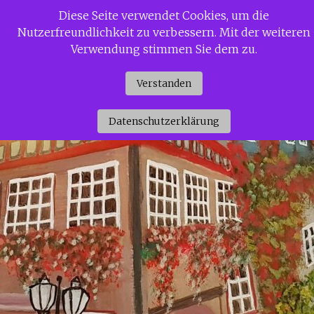
Zum
Diese Seite verwendet Cookies, um die
Siggi Gerdaus Welt
Inhalt
Nutzerfreundlichkeit zu verbessern. Mit der weiteren
springen
Verwendung stimmen Sie dem zu.
Verstanden
Datenschutzerklärung