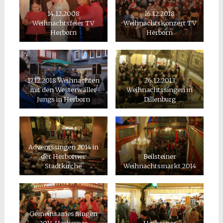
14.12.2008
16.12.2018
Weihnachtsfeier TV
Weihnachtskonzert TV
Herborn
Herborn
17.12.2018 Weihnachten
26.12.2013
mit den Westerwäller
Weihnachtssingen in
Jungs in Herborn
Dillenburg
Adventssingen 2014 in
der Herborner
Beilsteiner
Stadtkirche
Weihnachtsmarkt 2014
Gemeinsames Singen
2014 Herborner
Herborner