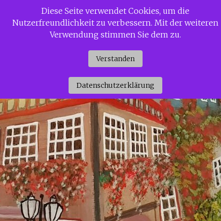
Zum
Diese Seite verwendet Cookies, um die
Siggi Gerdaus Welt
Inhalt
Nutzerfreundlichkeit zu verbessern. Mit der weiteren
springen
Verwendung stimmen Sie dem zu.
Verstanden
Datenschutzerklärung