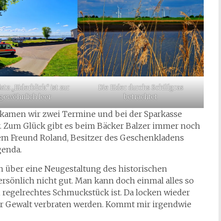
atz „Eiderblick“ ist zur
Die Eider durchs Schilfgras
ngewöhnlich leer
betrachtet
bekamen wir zwei Termine und bei der Sparkasse
ür. Zum Glück gibt es beim Bäcker Balzer immer noch
rem Freund Roland, Besitzer des Geschenkladens
genda.
n über eine Neugestaltung des historischen
ersönlich nicht gut. Man kann doch einmal alles so
in regelrechtes Schmuckstück ist. Da locken wieder
r Gewalt verbraten werden. Kommt mir irgendwie