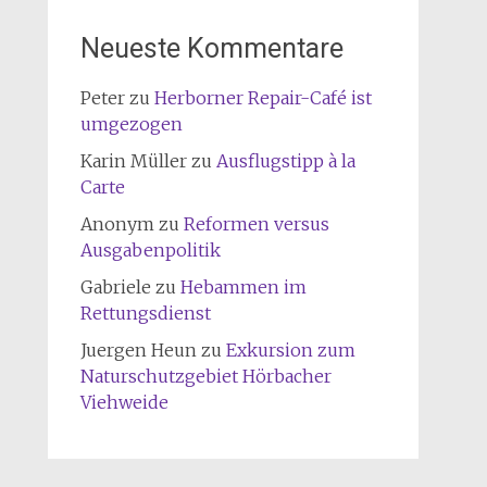
Neueste Kommentare
Peter
zu
Herborner Repair-Café ist
umgezogen
Karin Müller
zu
Ausflugstipp à la
Carte
Anonym
zu
Reformen versus
Ausgabenpolitik
Gabriele
zu
Hebammen im
Rettungsdienst
Juergen Heun
zu
Exkursion zum
Naturschutzgebiet Hörbacher
Viehweide