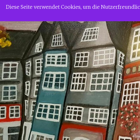
Zum
Siggi Gerdaus Welt
Diese Seite verwendet Cookies, um die Nutzerfreundl
Inhalt
springen