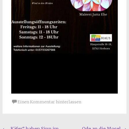
Einen Kommentar hinterlassen
←
„Käfer“ haben Sinn im
Ode an die Mosel
→