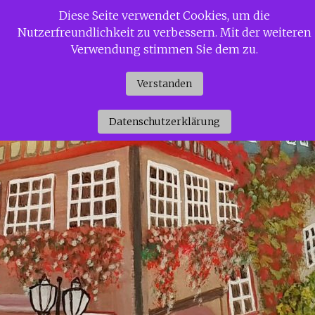
Zum
Diese Seite verwendet Cookies, um die
Siggi Gerdaus Welt
Inhalt
Nutzerfreundlichkeit zu verbessern. Mit der weiteren
springen
Verwendung stimmen Sie dem zu.
Verstanden
Datenschutzerklärung